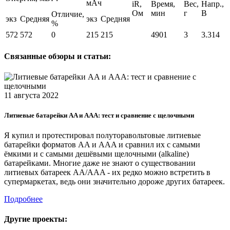
мАч
iR,
Время,
Вес,
Напр.,
Ом
мин
г
В
Отличие,
экз
Средняя
экз
Средняя
%
572
572
0
215
215
4901
3
3.314
Связанные обзоры и статьи:
11 августа 2022
Литиевые батарейки AA и AAA: тест и сравнение с щелочными
Я купил и протестировал полуторавольтовые литиевые
батарейки форматов AA и AAA и сравнил их с самыми
ёмкими и с самыми дешёвыми щелочными (alkaline)
батарейками. Многие даже не знают о существовании
литиевых батареек AA/AAA - их редко можно встретить в
супермаркетах, ведь они значительно дороже других батареек.
Подробнее
Другие проекты: