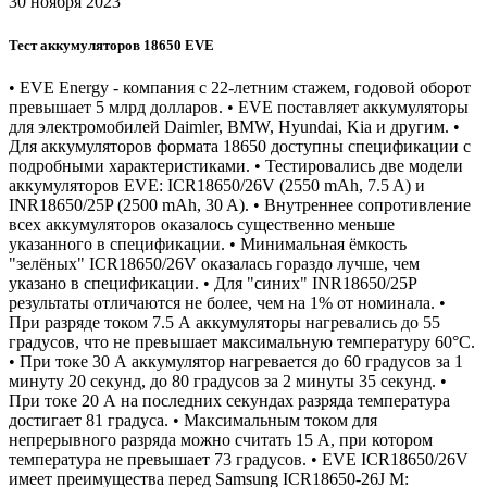
30 ноября 2023
Тест аккумуляторов 18650 EVE
• EVE Energy - компания с 22-летним стажем, годовой оборот
превышает 5 млрд долларов. • EVE поставляет аккумуляторы
для электромобилей Daimler, BMW, Hyundai, Kia и другим. •
Для аккумуляторов формата 18650 доступны спецификации с
подробными характеристиками. • Тестировались две модели
аккумуляторов EVE: ICR18650/26V (2550 mAh, 7.5 A) и
INR18650/25P (2500 mAh, 30 A). • Внутреннее сопротивление
всех аккумуляторов оказалось существенно меньше
указанного в спецификации. • Минимальная ёмкость
"зелёных" ICR18650/26V оказалась гораздо лучше, чем
указано в спецификации. • Для "синих" INR18650/25P
результаты отличаются не более, чем на 1% от номинала. •
При разряде током 7.5 А аккумуляторы нагревались до 55
градусов, что не превышает максимальную температуру 60°C.
• При токе 30 А аккумулятор нагревается до 60 градусов за 1
минуту 20 секунд, до 80 градусов за 2 минуты 35 секунд. •
При токе 20 А на последних секундах разряда температура
достигает 81 градуса. • Максимальным током для
непрерывного разряда можно считать 15 А, при котором
температура не превышает 73 градусов. • EVE ICR18650/26V
имеет преимущества перед Samsung ICR18650-26J M: