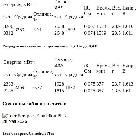
Ёмкость,
Энергия, мВтч
мАч
iR,
Время,
Вес,
Напр.,
Ом
мин
г
В
Отличие,
экз
Средняя
экз
Средняя
%
3206
2538
0.067
1523
23.9
1.616
3259
3.31
2593
3312
2648
0.074
1589
23.5
1.611
Разряд эквивалентом сопротивления 3,9 Ом до 0,9 В
Ёмкость,
Энергия, мВтч
мАч
iR,
Время,
Вес,
Напр.,
Ом
мин
г
В
Отличие,
экз
Средняя
экз
Средняя
%
2333
1928
0.075
377
23.7
1.613
2259
6.77
1872
2185
1815
0.075
357
23.6
1.61
Связанные обзоры и статьи:
28 мая 2026
Тест батареек Camelion Plus