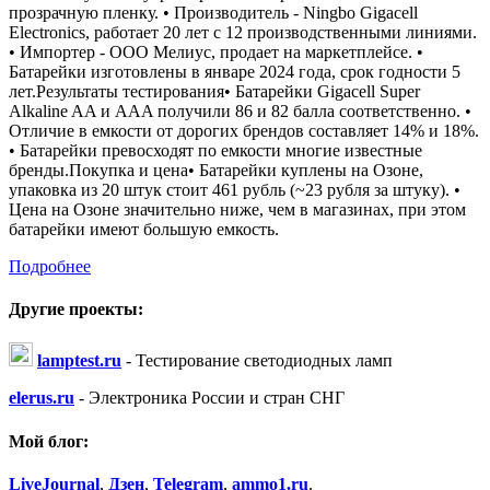
прозрачную пленку. • Производитель - Ningbo Gigacell
Electronics, работает 20 лет с 12 производственными линиями.
• Импортер - ООО Мелиус, продает на маркетплейсе. •
Батарейки изготовлены в январе 2024 года, срок годности 5
лет.Результаты тестирования• Батарейки Gigacell Super
Alkaline AA и AAA получили 86 и 82 балла соответственно. •
Отличие в емкости от дорогих брендов составляет 14% и 18%.
• Батарейки превосходят по емкости многие известные
бренды.Покупка и цена• Батарейки куплены на Озоне,
упаковка из 20 штук стоит 461 рубль (~23 рубля за штуку). •
Цена на Озоне значительно ниже, чем в магазинах, при этом
батарейки имеют большую емкость.
Подробнее
Другие проекты:
lamptest.ru
- Тестирование светодиодных ламп
elerus.ru
- Электроника России и стран СНГ
Мой блог:
LiveJournal
,
Дзен
,
Telegram
,
ammo1.ru
.