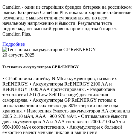
Camelion - один из старейших брендов батареек на российском
рынке. Батарейки Camelion Plus показали хорошие стабильные
результаты с малым отличием экземпляров по весу,
начальному напряжению и ёмкости. Результаты теста
подтверждают высокий уровень производства батареек
Camelion Plus.
Подробнее
20 августа 2025
Тест новых аккумуляторов GP ReENERGY
• GP обновила линейку NiMh аккумуляторов, назвав их
ReENERGY. • Аккумуляторы ReENERGY 2100 AA и
ReENERGY 1000 AAA протестированы. • Разработана
технология LSD (Low Self Discharge) для снижения
саморазряда. • Аккумуляторы GP ReENERGY готовы к
использованию и сохраняют до 80% энергии после года
хранения. • Измеренная ёмкость аккумуляторов AA составила
2085-2110 мАч, AAA - 960-978 мАч. • Оптимальные ёмкости
для аккумуляторов AA и AAA составляют 2000-2100 мАч и
950-1000 мАч соответственно. • Аккумуляторы с большей
ёмкостью имеют меньше циклов и выше цену.