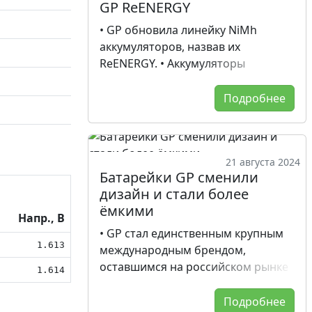
GP ReENERGY
• GP обновила линейку NiMh
аккумуляторов, назвав их
ReENERGY. • Аккумуляторы
ReENERGY 2100 AA и ReENERGY
1000 AAA протестированы. •
Подробнее
Разработана технология LSD (Low
Self Discharge) для снижения
саморазряда. • Аккумуляторы GP
21 августа 2024
ReENERGY готовы к
Батарейки GP сменили
использованию и сохраняют до
дизайн и стали более
80% энергии после года хранения.
ёмкими
• Измеренная ёмкость
Напр., В
аккумуляторов AA составила 2085-
• GP стал единственным крупным
1.613
2110 мАч, AAA - 960-978 мАч. •
международным брендом,
Оптимальные ёмкости для
оставшимся на российском рынке
1.614
аккумуляторов AA и AAA
после ухода западных брендов. •
составляют 2000-2100 мАч и 950-
Батарейки GP Super являются
Подробнее