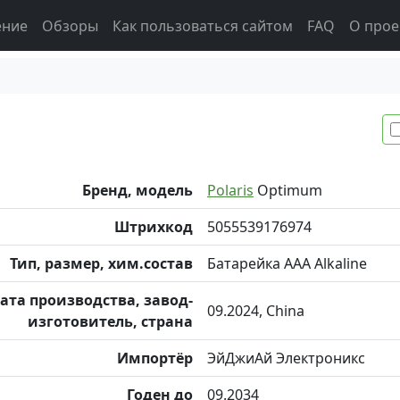
ение
Обзоры
Как пользоваться сайтом
FAQ
О прое
Бренд, модель
Polaris
Optimum
Штрихкод
5055539176974
Тип, размер, хим.состав
Батарейка AAA Alkaline
ата производства, завод-
09.2024, China
изготовитель, страна
Импортёр
ЭйДжиАй Электроникс
Годен до
09.2034