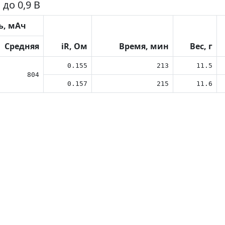
до 0,9 В
ь, мАч
Средняя
iR, Ом
Время, мин
Вес, г
0.155
213
11.5
804
0.157
215
11.6