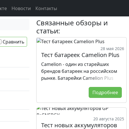
кте
Новости
Контакты
Связанные обзоры и
статьи:
Сравнить
28 мая 2026
Тест батареек Camelion Plus
Camelion - один из старейших
брендов батареек на российском
рынке. Батарейки Camelion Plus
показали хорошие стабильные
результаты с малым отличием
Подробнее
экземпляров по весу, начальному
напряжению и ёмкости.
Результаты теста подтверждают
20 августа 2025
высокий уровень производства
Тест новых аккумуляторов
батареек Camelion Plus.