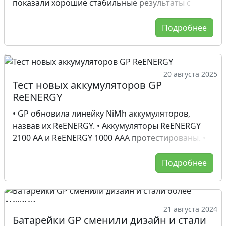
показали хорошие стабильные результаты с
малым отличием экземпляров по весу,
начальному напряжению и ёмкости. Результаты
Подробнее
теста подтверждают высокий уровень
производства батареек Camelion Plus.
20 августа 2025
Тест новых аккумуляторов GP
ReENERGY
• GP обновила линейку NiMh аккумуляторов,
назвав их ReENERGY. • Аккумуляторы ReENERGY
2100 AA и ReENERGY 1000 AAA протестированы. •
Разработана технология LSD (Low Self Discharge)
для снижения саморазряда. • Аккумуляторы GP
Подробнее
ReENERGY готовы к использованию и сохраняют
до 80% энергии после года хранения. •
Измеренная ёмкость аккумуляторов AA составила
21 августа 2024
2085-2110 мАч, AAA - 960-978 мАч. • Оптимальные
Батарейки GP сменили дизайн и стали
ёмкости для аккумуляторов AA и AAA составляют